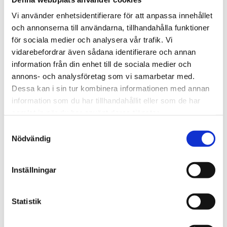
BILLIG MÅNADSKOSTNAD
Vi använder enhetsidentifierare för att anpassa innehållet
OCH INSTALLATION
och annonserna till användarna, tillhandahålla funktioner
för sociala medier och analysera vår trafik. Vi
Idag är mobilt bredband ett bra alternativ till en
vidarebefordrar även sådana identifierare och annan
fast uppkoppling via fiber eller koppartråd,
information från din enhet till de sociala medier och
annons- och analysföretag som vi samarbetar med.
Många använder endast mobilt bredband.
Dessa kan i sin tur kombinera informationen med annan
Man slipper dessutom krångliga och fasta
information som du har tillhandahållit eller som de har
installationer. Med våran utomhusenhet.
samlat in när du har använt deras tjänster.
Driftsäker stabil funktion
och du får: NÖJD
Samtyckesval
KUNDGARANTI.
Nödvändig
Mobilt bredband är även en flexibel uppkoppling
för dig som flyttar ofta, vill ta med bredbandet till
Inställningar
sommarstugan, eller till campingen, och hela
familjen kan surfa, vart ni vill och när ni vill. Du kan
surfa, spela spel och streama TV och film. Välj
Statistik
bara den hårdvara och datamängd som passar dig
upp till obegränsat.