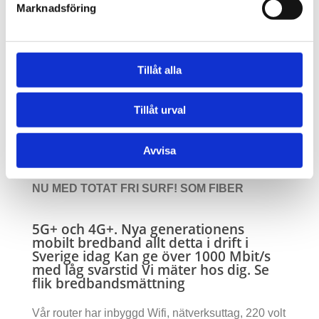
Marknadsföring
Nu med helt obegränsad surf/mobildata utan
begränsningar som Fiber.
Till bostaden, mobiltelefonen. Där 4G och 5G
Tillåt alla
täckning finns i Sverige.
Du får av oss Hastighetsmätning av mobilt
bredband av alla operatörer se
Tillåt urval
bredbandsmätning under annan flik
Upp till 8 användare per abonnemang. Familj
Avvisa
vänner etc.
NU MED TOTAT FRI SURF! SOM FIBER
5G+ och 4G+. Nya generationens
mobilt bredband allt detta i drift i
Sverige idag
Kan ge över 1000 Mbit/s
med låg svarstid Vi mäter hos dig. Se
flik bredbandsmättning
Vår router har inbyggd Wifi, nätverksuttag, 220 volt