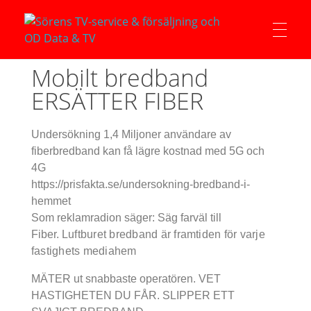
Sörens TV-service & försäljning och OD Data & TV
Mobilt bredband
ERSÄTTER FIBER
Undersökning 1,4 Miljoner användare av
fiberbredband kan få lägre kostnad med 5G och
4G
https://prisfakta.se/undersokning-bredband-i-
hemmet
Som reklamradion säger: Säg farväl till
Fiber.
Luftburet bredband är framtiden för varje
fastighets mediahem
MÄTER ut snabbaste operatören. VET
HASTIGHETEN DU FÅR. SLIPPER ETT