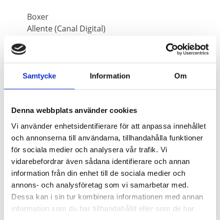
Boxer
Allente (Canal Digital)
Allente (Viasat)
Boxer
Allente (Canal Digital)
Allente (Viasat)
Samtycke
Information
Om
Sörens Tv-Service har många års erfarenhet av
Denna webbplats använder cookies
paraboler. Vi monterar och justerar in så du får en
Vi använder enhetsidentifierare för att anpassa innehållet
Tv-bild som håller en kvalité som är helt fantastisk
och annonserna till användarna, tillhandahålla funktioner
bra. Fri normal installation av parabol. Installerat
för sociala medier och analysera vår trafik. Vi
och klart för 0:- Parabolbox 0:-. Kablar 0:- Arbete
vidarebefordrar även sådana identifierare och annan
495:- Startavgift
information från din enhet till de sociala medier och
Allente 3 månader fritt totala kanalutbudet. 24
annons- och analysföretag som vi samarbetar med.
månaders bindningstid. Upp till 4 st. TV kan
Dessa kan i sin tur kombinera informationen med annan
anslutas till ett abonnemang. 4 st Play TV ingår i
information som du har tillhandahållit eller som de har
abonnemanget i din mobil surfplatta sommarhus.
samlat in när du har använt deras tjänster.