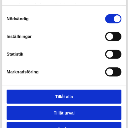
samlat in när du har använt deras tjänster.
Du får nöjd kundgaranti och allt installerat
Samtyckesval
och klart, inklusive våra utomhusenheter.
Nödvändig
Välkommen att kontakta oss!
Inställningar
Statistik
Previous Post
Next Post
Marknadsföring
Comments are closed.
Tillåt alla
Tillåt urval