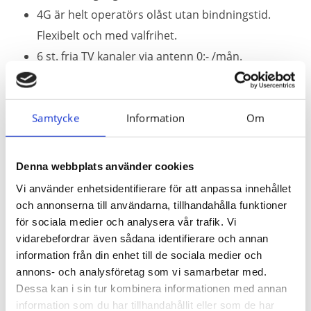
4G är helt operatörs olåst utan bindningstid.
Flexibelt och med valfrihet.
6 st. fria TV kanaler via antenn 0:- /mån.
Alternativt parabollösningar; Boxer, Kabel TV
etc.
Samtycke
Information
Om
Fast telefoni 29:- /mån. är en ringpott, ingen
abonnemangskostnad.
Mobiltelefoni från 149:- /mån. Fria samtal, SMS
Denna webbplats använder cookies
och MMS inom Sverige.
Vi använder enhetsidentifierare för att anpassa innehållet
Bättre mobiltelefon täckning inomhus.
och annonserna till användarna, tillhandahålla funktioner
för sociala medier och analysera vår trafik. Vi
Du får ovanstående lösningar av oss!
vidarebefordrar även sådana identifierare och annan
information från din enhet till de sociala medier och
Vi besöker dig kostnadsfritt och presenterar
annons- och analysföretag som vi samarbetar med.
en Totallösning av ditt mediahem och
Dessa kan i sin tur kombinera informationen med annan
lämnar en prisuppgift.
information som du har tillhandahållit eller som de har